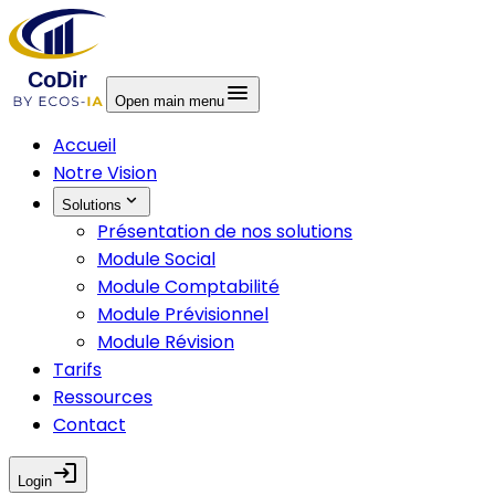
menu
Open main menu
Accueil
Notre Vision
expand_more
Solutions
Présentation de nos solutions
Module Social
Module Comptabilité
Module Prévisionnel
Module Révision
Tarifs
Ressources
Contact
login
Login